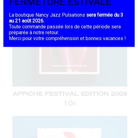
FERMETURE ESTIVALE
La boutique Nancy Jazz Pulsations
sera fermée du 3
au 21 août 2026.
Toute commande passée lors de cette période sera
préparée à notre retour.
Merci pour votre compréhension et bonnes vacances !
AFFICHE FESTIVAL EDITION 2009
10
€