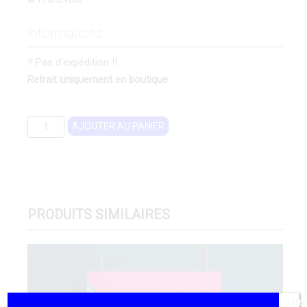
Informations
‼️ Pas d’expédition !!
Retrait uniquement en boutique
quantité
AJOUTER AU PANIER
de
AFFICHE
FESTIVAL
EDITION
2000
PRODUITS SIMILAIRES
FERM