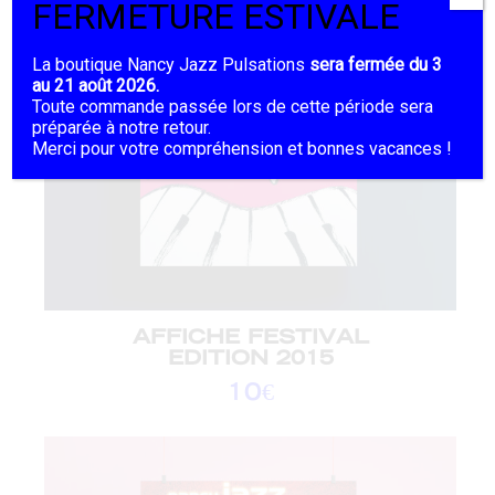
FERMETURE ESTIVALE
La boutique Nancy Jazz Pulsations
sera fermée du 3
au 21 août 2026.
Toute commande passée lors de cette période sera
préparée à notre retour.
Merci pour votre compréhension et bonnes vacances !
AFFICHE FESTIVAL
EDITION 2015
10
€